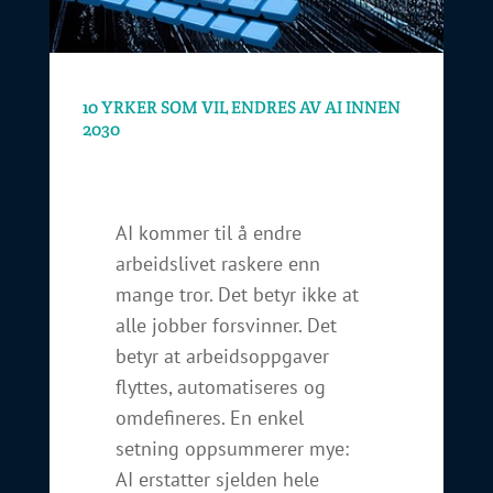
10 YRKER SOM VIL ENDRES AV AI INNEN
2030
AI kommer til å endre
arbeidslivet raskere enn
mange tror. Det betyr ikke at
alle jobber forsvinner. Det
betyr at arbeidsoppgaver
flyttes, automatiseres og
omdefineres. En enkel
setning oppsummerer mye:
AI erstatter sjelden hele