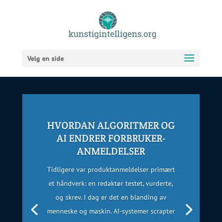
Velg en side
HVORDAN ALGORITMER OG
AI ENDRER FORBRUKER-
ANMELDELSER
Tidligere var produktanmeldelser primært
et håndverk: en redaktør testet, vurderte,
og skrev. I dag er det en blanding av
menneske og maskin. AI-systemer scrapter