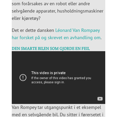
som forårsakes av en robot eller andre
selvgående apparater, husholdningsmaskiner
eller kjøretøy?
Det er dette dansken
Léonard Van Rompaey
har forsket på og skrevet en avhandling om
.
DEN SMARTE BILEN SOM GJORDE EN FEIL
Van Rompey tar utgangspunkt i et eksempel
med en selvgående bil. Du sitter i førersetet i