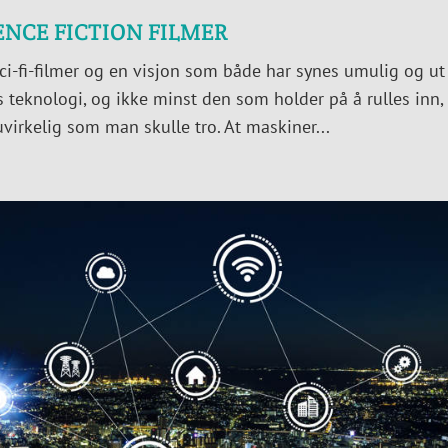
ENCE FICTION FILMER
 sci-fi-filmer og en visjon som både har synes umulig og ut
teknologi, og ikke minst den som holder på å rulles inn,
uvirkelig som man skulle tro. At maskiner...