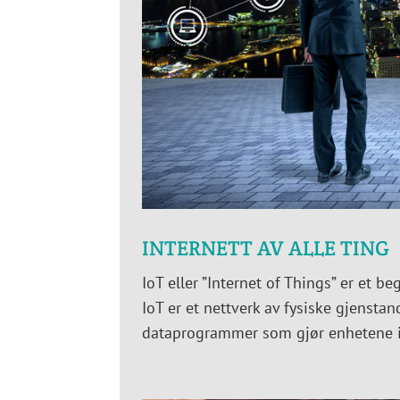
INTERNETT AV ALLE TING
IoT eller ”Internet of Things” er et be
IoT er et nettverk av fysiske gjensta
dataprogrammer som gjør enhetene i s